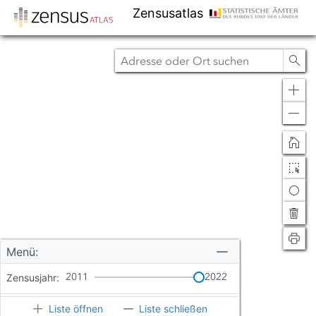
in Text und
Zensusatlas
Tabellenform
Zoo
in
Zoo
out
Menü:
2011
2022
Zensusjahr:
Liste öffnen
Liste schließen